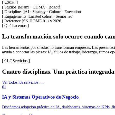
[ v.2026 ]
[
Studios
]
Miami · CDMX · Bogotá
[
Disciplines
]
AI · Strategy · Culture · Execution
[
Engagements
]
Limited cohort · Senior-led
[
Reference
]
SN.HOME.01 / v.2026
[
Qué hacemos
]
La transformación solo ocurre cuando camb
Las herramientas por sí solas no transforman empresas. Las presentaci
ayuda a conectar las piezas: IA, flujos de trabajo, liderazgo, ritmos 
[ 01 //
Servicios
]
Cuatro disciplinas. Una práctica integrada
Ver todos los servicios →
0
1
IA y Sistemas Operativos de Negocio
Diseñamos adopción práctica de IA, dashboards, sistemas de KPIs, flu