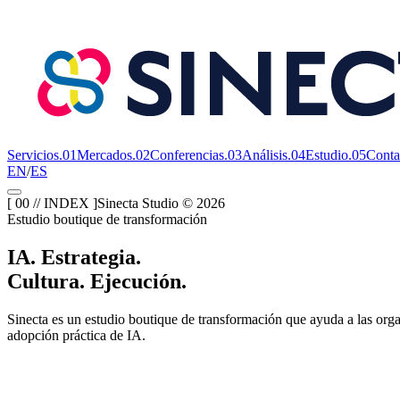
Servicios
.
01
Mercados
.
02
Conferencias
.
03
Análisis
.
04
Estudio
.
05
Conta
EN
/
ES
[ 00 // INDEX ]
Sinecta Studio ©
2026
Estudio boutique de transformación
IA.
Estrategia.
Cultura.
Ejecución.
Sinecta es un estudio boutique de transformación que ayuda a las orga
adopción práctica de IA.