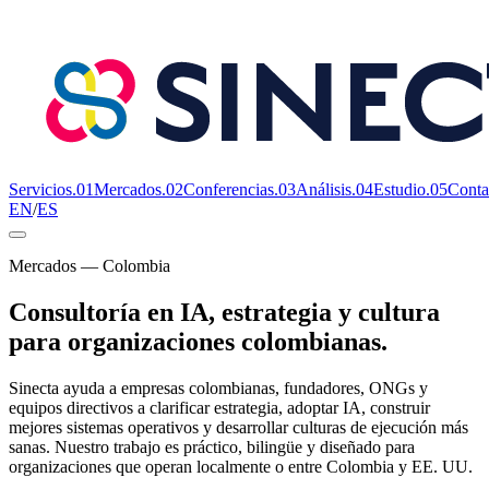
Servicios
.
01
Mercados
.
02
Conferencias
.
03
Análisis
.
04
Estudio
.
05
Conta
EN
/
ES
Mercados — Colombia
Consultoría en IA, estrategia y cultura
para organizaciones colombianas.
Sinecta ayuda a empresas colombianas, fundadores, ONGs y
equipos directivos a clarificar estrategia, adoptar IA, construir
mejores sistemas operativos y desarrollar culturas de ejecución más
sanas. Nuestro trabajo es práctico, bilingüe y diseñado para
organizaciones que operan localmente o entre Colombia y EE. UU.