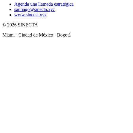
Agenda una llamada estratégica
santiago@sinecta.xyz
www.sinecta.xyz
©
2026
SINECTA
Miami ·
Ciudad de México
· Bogotá