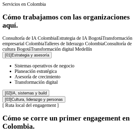
Servicios en Colombia
Cómo trabajamos con las organizaciones
aquí.
Consultoría de IA Colombia
Estrategia de IA Bogotá
Transformación
empresarial Colombia
Talleres de liderazgo Colombia
Consultoría de
cultura Bogotá
Transformación digital Medellín
[
01
]
Estrategia y asesoría
Sistemas operativos de negocio
Planeación estratégica
Asesoría de crecimiento
Transformación digital
[
02
]
IA, sistemas y build
[
03
]
Cultura, liderazgo y personas
[
Ruta local del engagement
]
Cómo se corre un primer engagement en
Colombia.