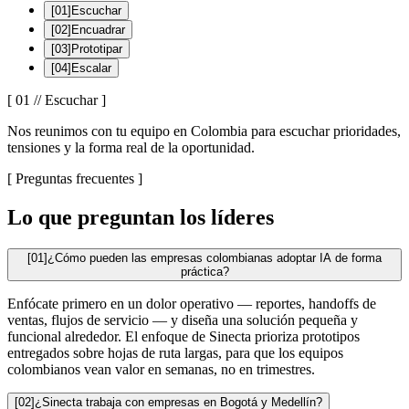
[
01
]
Escuchar
[
02
]
Encuadrar
[
03
]
Prototipar
[
04
]
Escalar
[
01
//
Escuchar
]
Nos reunimos con tu equipo en Colombia para escuchar prioridades,
tensiones y la forma real de la oportunidad.
[
Preguntas frecuentes
]
Lo que preguntan los líderes
[
01
]
¿Cómo pueden las empresas colombianas adoptar IA de forma
práctica?
Enfócate primero en un dolor operativo — reportes, handoffs de
ventas, flujos de servicio — y diseña una solución pequeña y
funcional alrededor. El enfoque de Sinecta prioriza prototipos
entregados sobre hojas de ruta largas, para que los equipos
colombianos vean valor en semanas, no en trimestres.
[
02
]
¿Sinecta trabaja con empresas en Bogotá y Medellín?