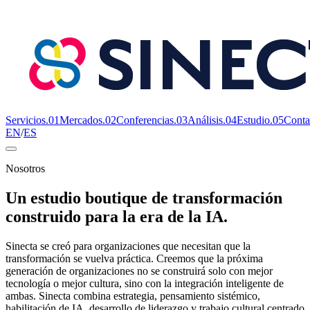
Servicios
.
01
Mercados
.
02
Conferencias
.
03
Análisis
.
04
Estudio
.
05
Conta
EN
/
ES
Nosotros
Un estudio boutique de transformación
construido para la era de la IA.
Sinecta se creó para organizaciones que necesitan que la
transformación se vuelva práctica. Creemos que la próxima
generación de organizaciones no se construirá solo con mejor
tecnología o mejor cultura, sino con la integración inteligente de
ambas. Sinecta combina estrategia, pensamiento sistémico,
habilitación de IA, desarrollo de liderazgo y trabajo cultural centrado