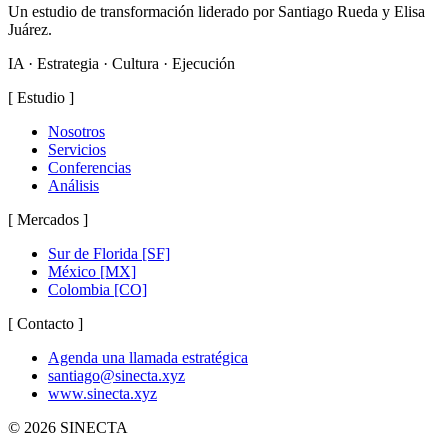
Un estudio de transformación liderado por Santiago Rueda y Elisa
Juárez.
IA · Estrategia · Cultura · Ejecución
[
Estudio
]
Nosotros
Servicios
Conferencias
Análisis
[
Mercados
]
Sur de Florida
[SF]
México
[MX]
Colombia
[CO]
[
Contacto
]
Agenda una llamada estratégica
santiago@sinecta.xyz
www.sinecta.xyz
©
2026
SINECTA